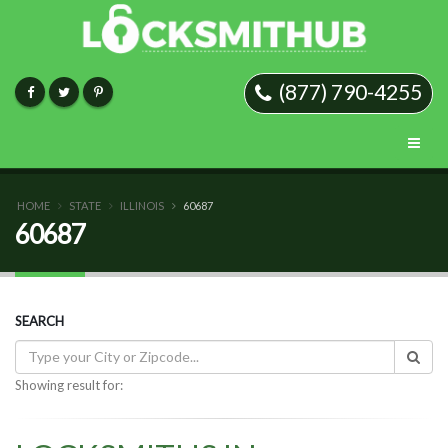
(877) 790-4255
HOME
STATE
ILLINOIS
60687
60687
SEARCH
Showing result for: