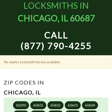
LOCKSMITHS IN
CHICAGO, IL 60687
CALL
(877) 790-4255
No nearby Locksmith Service available.
ZIP CODES IN
CHICAGO, IL
60290
60601
60602
60603
60604