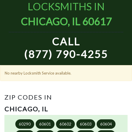
LOCKSMITHS IN
CHICAGO, IL 60617
CALL
(877) 790-4255
No nearby Locksmith Service available.
ZIP CODES IN
CHICAGO, IL
60290
60601
60602
60603
60604