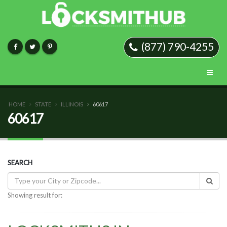
(877) 790-4255
HOME
STATE
ILLINOIS
60617
60617
SEARCH
Showing result for: