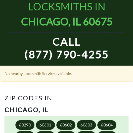
LOCKSMITHS IN
CHICAGO, IL 60675
CALL
(877) 790-4255
No nearby Locksmith Service available.
ZIP CODES IN
CHICAGO, IL
60290
60601
60602
60603
60604