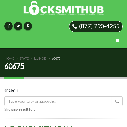
(877) 790-4255
HOME
STATE
ILLINOIS
60675
60675
SEARCH
Showing result for: