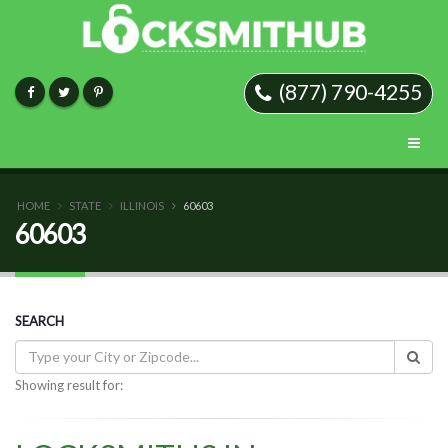
(877) 790-4255
HOME
STATE
ILLINOIS
60603
60603
SEARCH
Showing result for: