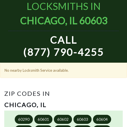
LOCKSMITHS IN
CHICAGO, IL 60603
CALL
(877) 790-4255
No nearby Locksmith Service available.
ZIP CODES IN
CHICAGO, IL
60290
60601
60602
60603
60604