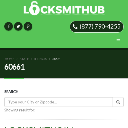
(877) 790-4255
HOME
STATE
ILLINOIS
60661
60661
SEARCH
Showing result for: