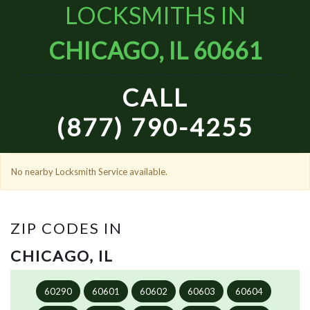
LOCKSMITHS IN
CHICAGO, IL 60661
CALL
(877) 790-4255
No nearby Locksmith Service available.
ZIP CODES IN
CHICAGO, IL
60290
60601
60602
60603
60604