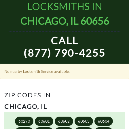
LOCKSMITHS IN
CHICAGO, IL 60656
CALL
(877) 790-4255
No nearby Locksmith Service available.
ZIP CODES IN
CHICAGO, IL
60290
60601
60602
60603
60604