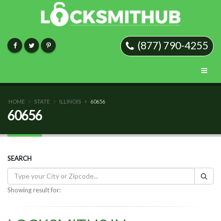
(877) 790-4255
HOME
STATE
ILLINOIS
60656
60656
SEARCH
Showing result for: