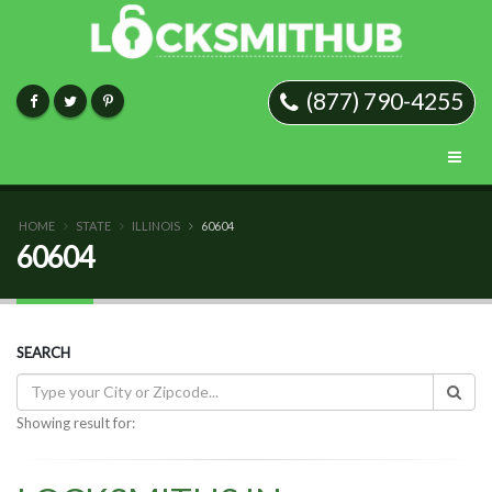
(877) 790-4255
HOME
STATE
ILLINOIS
60604
60604
SEARCH
Showing result for: