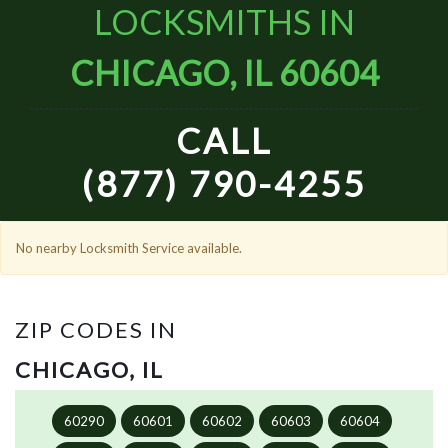
LOCKSMITHS IN
CHICAGO, IL 60604
CALL
(877) 790-4255
No nearby Locksmith Service available.
ZIP CODES IN
CHICAGO, IL
60290
60601
60602
60603
60604