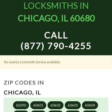
LOCKSMITHS IN
CHICAGO, IL 60680
CALL
(877) 790-4255
No nearby Locksmith Service available.
ZIP CODES IN
CHICAGO, IL
60290
60601
60602
60603
60604