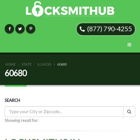
(877) 790-4255
HOME
STATE
ILLINOIS
60680
60680
SEARCH
Showing result for: