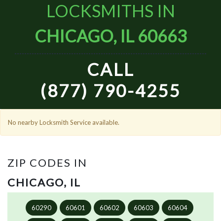
LOCKSMITHS IN
CHICAGO, IL 60663
CALL
(877) 790-4255
No nearby Locksmith Service available.
ZIP CODES IN
CHICAGO, IL
60290
60601
60602
60603
60604