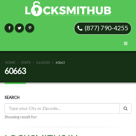
(877) 790-4255
HOME
STATE
ILLINOIS
60663
60663
SEARCH
Showing result for: