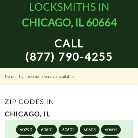
LOCKSMITHS IN
CHICAGO, IL 60664
CALL
(877) 790-4255
No nearby Locksmith Service available.
ZIP CODES IN
CHICAGO, IL
60290
60601
60602
60603
60604