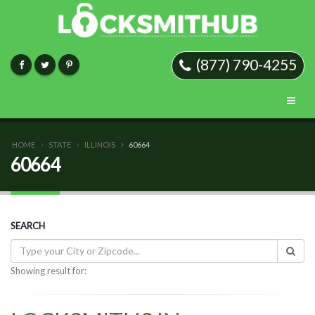
(877) 790-4255
HOME
STATE
ILLINOIS
60664
60664
SEARCH
Showing result for: