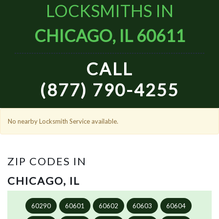
LOCKSMITHS IN
CHICAGO, IL 60611
CALL
(877) 790-4255
No nearby Locksmith Service available.
ZIP CODES IN
CHICAGO, IL
60290
60601
60602
60603
60604