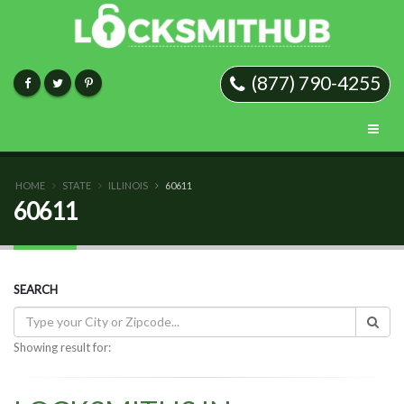
(877) 790-4255
HOME
STATE
ILLINOIS
60611
60611
SEARCH
Showing result for: