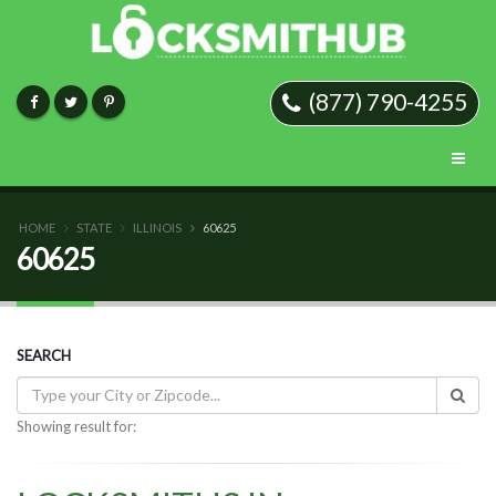
(877) 790-4255
HOME
STATE
ILLINOIS
60625
60625
SEARCH
Showing result for: