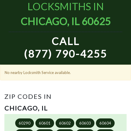
LOCKSMITHS IN
CHICAGO, IL 60625
CALL
(877) 790-4255
No nearby Locksmith Service available.
ZIP CODES IN
CHICAGO, IL
60290
60601
60602
60603
60604