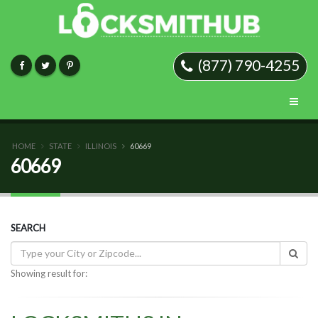
(877) 790-4255
HOME
STATE
ILLINOIS
60669
60669
SEARCH
Showing result for: