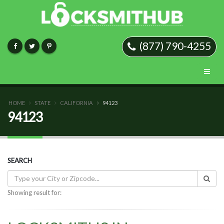
(877) 790-4255
HOME
STATE
CALIFORNIA
94123
94123
SEARCH
Showing result for: