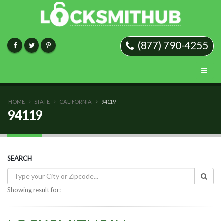
(877) 790-4255
HOME
STATE
CALIFORNIA
94119
94119
SEARCH
Showing result for: