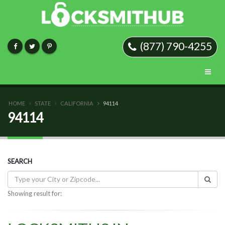
(877) 790-4255
HOME
STATE
CALIFORNIA
94114
94114
SEARCH
Showing result for: