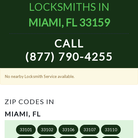
LOCKSMITHS IN
MIAMI, FL 33159
CALL
(877) 790-4255
No nearby Locksmith Service available.
ZIP CODES IN
MIAMI, FL
33101
33102
33106
33107
33110